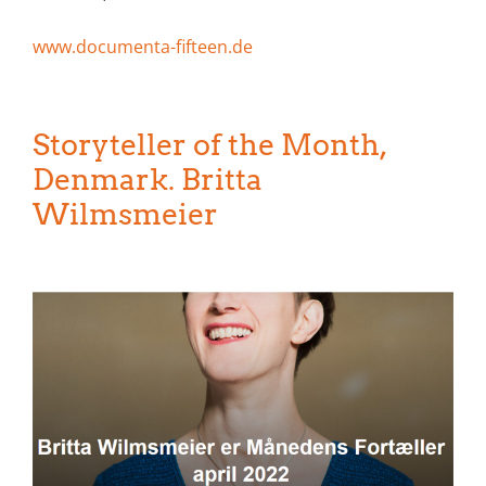
www.documenta-fifteen.de
Storyteller of the Month,
Denmark. Britta
Wilmsmeier