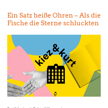
Ein Satz heiße Ohren – Als die
Fische die Sterne schluckten